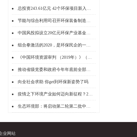
总投资243.61亿元 42个环保项目新入财政部PPP库
节能与综合利用司召开环保装备制造业“十四五”发展思路视频交流会
中国风投拟设立20亿元环保产业基金，获中国环保产业协会支持
组合拳激活的2020，是环保民企的一场“回血之战”
《中国环境资源审判 （2019年）》（白皮书）全文
推动省级党委和政府今年年底前全部完成 “三线一单”确定
向全社会求助 你get到环保新姿势了吗
疫情之下环境产业如何迈向新征程？2020环境企业家媒体见面会在京召开
生态环境部：将启动第二轮第二批中央环保督察！@企业赶紧对照自查，加强环保规范化管理！
企业网站