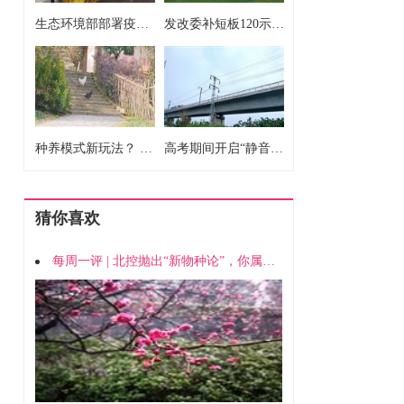
生态环境部部署疫情防控常态化前提下污染防治攻坚战工作
发改委补短板120示范县能打开1500县域环保局面么？
种养模式新玩法？ 蚂蚁庄园小鸡粑粑拿来种果树
高考期间开启“静音”模式 受益考生千万计
猜你喜欢
每周一评 | 北控抛出“新物种论”，你属于哪一类？