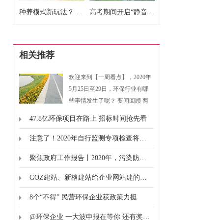
种养模式新玩法？ 蚂蚁庄园小鸡粑粑拿来种果树
高考期间开启“静音”模式 受益考生千万计
相关推荐
欢迎来到【一周看点】，2020年
5月25日至29日，环保行业有哪
些事情发生了呢？ 要闻回顾 两
会声音 在2020年全国两会期间，
47.8亿环保项目在路上 招标时间抢先看
不少提案与建议都会环保有关。
可以回顾： 普法时刻 印发。...
注意了！2020年自行监测专项检查将启动！附自行监测编制要点及注意事项
聚焦政府工作报告丨2020年，污染防治目标盯牢6大板块
GOZ建站、新格建站给企业网站建的几点意见
8个“不得” 民营环保企业获政策力挺
@环保企业 一大波申报在等你 还有奖金政策不容错过