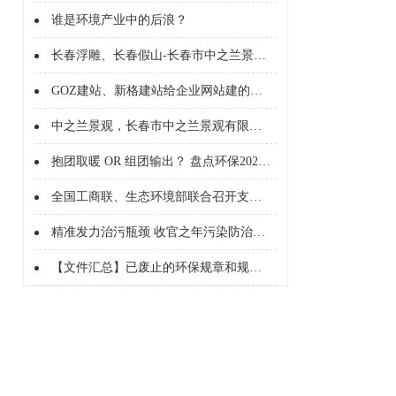
谁是环境产业中的后浪？
长春浮雕、长春假山-长春市中之兰景观有限公司
GOZ建站、新格建站给企业网站建的几点意见
中之兰景观，长春市中之兰景观有限公司长春地区假山制作，雕塑设计公司
抱团取暖 OR 组团输出？ 盘点环保2020战略合作
全国工商联、生态环境部联合召开支持服务民营企业绿色发展座谈会
精准发力治污瓶颈 收官之年污染防治攻坚方向确定
【文件汇总】已废止的环保规章和规范性文件汇总